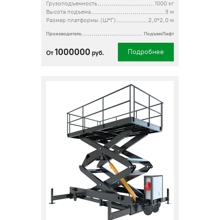
Грузоподъемность
1000 кг
Высота подъема
3 м
Размер платформы (Ш*Г)
2,0*2,0 м
Производитель
ПодъемЛифт
1000000
Подробнее
От
руб.