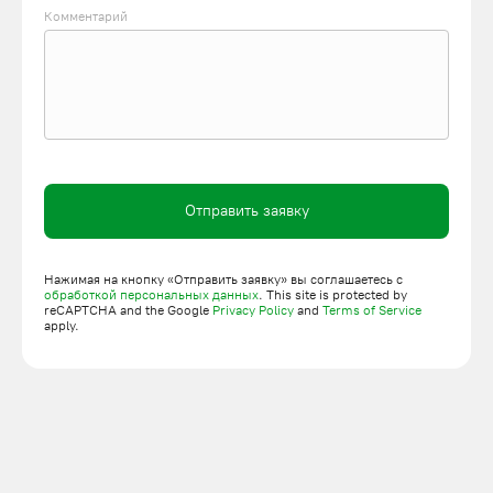
индивидуальным проектам. На все модели подъемников
Комментарий
предоставляется гарантия. Доставим грузоподъемную
установку на объект в Казани, выполним монтаж, пуско-
наладку. На сайте можно подать заявку, заказать обратный
звонок.
Отправить заявку
Нажимая на кнопку «Отправить заявку» вы соглашаетесь с
обработкой персональных данных
. This site is protected by
reCAPTCHA and the Google
Privacy Policy
and
Terms of Service
apply.