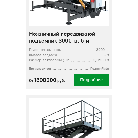
Ножничный передвижной
подъемник 3000 кг, 6 м
Грузоподъемность
3000 кг
Высота подъема
6 м
Размер платформы (Ш*Г)
2,0*2,0 м
Производитель
ПодъемЛифт
1300000
Подробнее
От
руб.