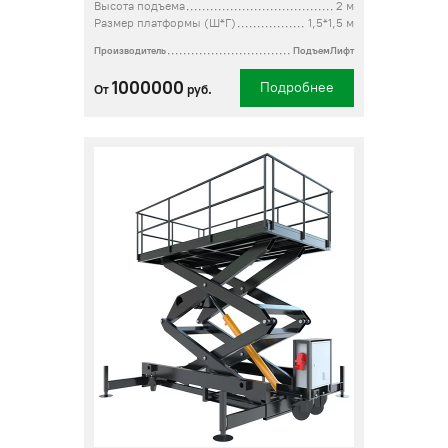
Высота подъема
2 м
Размер платформы (Ш*Г)
1,5*1,5 м
Производитель
ПодъемЛифт
1000000
Подробнее
От
руб.