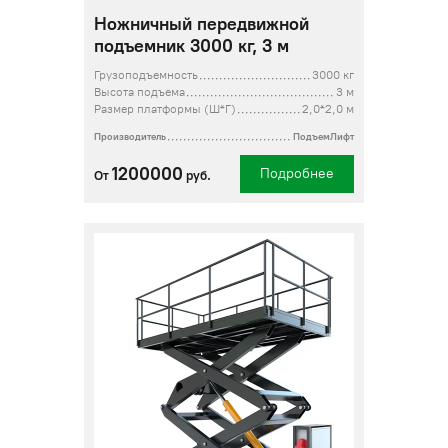
Ножничный передвижной
подъемник 3000 кг, 3 м
Грузоподъемность
3000 кг
Высота подъема
3 м
Размер платформы (Ш*Г)
2,0*2,0 м
Производитель
ПодъемЛифт
1200000
Подробнее
От
руб.