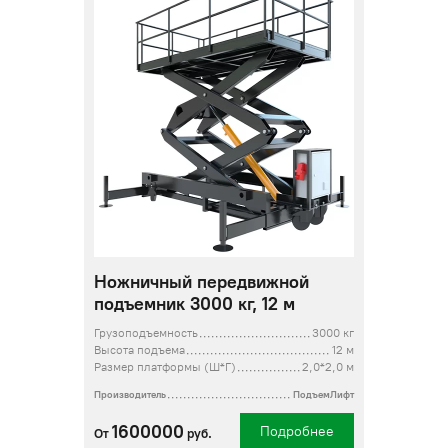
Ножничный передвижной
подъемник 3000 кг, 12 м
Грузоподъемность
3000 кг
Высота подъема
12 м
Размер платформы (Ш*Г)
2,0*2,0 м
Производитель
ПодъемЛифт
1600000
Подробнее
От
руб.