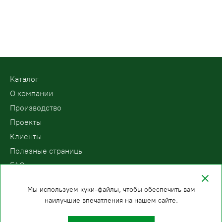
Kаталог
О компании
Производство
Проекты
Клиенты
Полезные страницы
FAQ
Контакты
Мы используем куки-файлы, чтобы обеспечить вам
наилучшие впечатления на нашем сайте.
ООО «ПодъемЛифт»
Бесплатный звонок по России
Политика
8 (800) 200-78-15