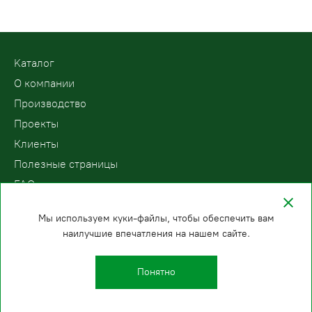
Kаталог
О компании
Производство
Проекты
Клиенты
Полезные страницы
FAQ
Контакты
Мы используем куки-файлы, чтобы обеспечить вам
наилучшие впечатления на нашем сайте.
ООО «ПодъемЛифт»
Бесплатный звонок по России
Политика
8 (800) 200-78-15
конфиденциальности
Понятно
Казань
E-mail:
+7 (843) 216-81-92
info@podemlift.ru