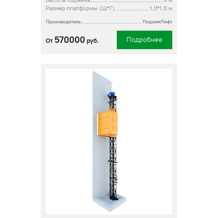
Высота подъема
6 м
Размер платформы (Ш*Г)
1,0*1,0 м
Производитель
ПодъемЛифт
570000
Подробнее
От
руб.