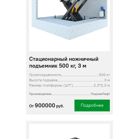
Стационарный ножничный
подъемник 500 кг, 3 м
Грузоподъемность
500 кг
Высота подъема
3 м
Размер платформы (Ш*Г)
2,0*2,0 м
Производитель
ПодъемЛифт
900000
Подробнее
От
руб.