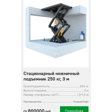
Стационарный ножничный
подъемник 250 кг, 3 м
Грузоподъемность
250 кг
Высота подъема
3 м
Размер платформы (Ш*Г)
1,5*1,5 м
Производитель
ПодъемЛифт
800000
Подробнее
От
руб.