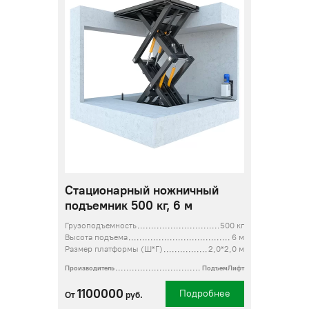
Стационарный ножничный
подъемник 500 кг, 6 м
Грузоподъемность
500 кг
Высота подъема
6 м
Размер платформы (Ш*Г)
2,0*2,0 м
Производитель
ПодъемЛифт
1100000
Подробнее
От
руб.