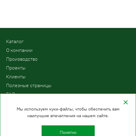
Kаталог
О компании
Производство
Проекты
Клиенты
Полезные страницы
FAQ
Контакты
Мы используем куки-файлы, чтобы обеспечить вам
наилучшие впечатления на нашем сайте.
ООО «ПодъемЛифт»
Бесплатный звонок по России
Политика
8 (800) 200-78-15
конфиденциальности
Понятно