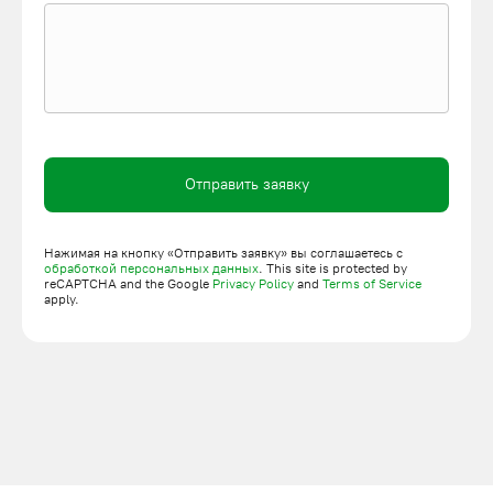
монтажу, пуско-наладке и обслуживанию оборудования.
Оставьте заявку на сайте, а мы поможем подобрать технику с
учетом специфики эксплуатации.
Отправить заявку
Нажимая на кнопку «Отправить заявку» вы соглашаетесь с
обработкой персональных данных
. This site is protected by
reCAPTCHA and the Google
Privacy Policy
and
Terms of Service
apply.