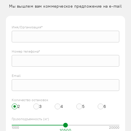
Мы вышлем вам коммерческое предложение на e-mail
Имя/Организация*
Номер телефона*
Email
Количество остановок
2
3
4
5
6
Грузоподъемность (кг)
1000
20000
10500