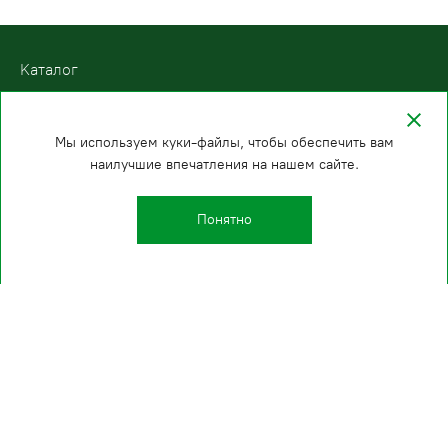
Kаталог
О компании
Производство
Мы используем куки-файлы, чтобы обеспечить вам
Проекты
наилучшие впечатления на нашем сайте.
Клиенты
Полезные страницы
Понятно
FAQ
Контакты
ООО «ПодъемЛифт»
Бесплатный звонок по России
Политика
8 (800) 200-78-15
конфиденциальности
Казань
E-mail:
+7 (843) 216-81-92
info@podemlift.ru