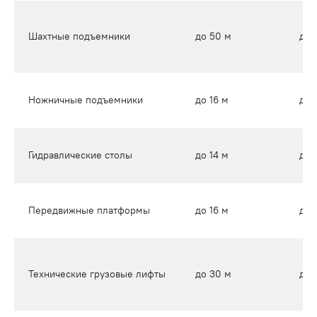
Шахтные подъемники
до 50 м
до 
Ножничные подъемники
до 16 м
до 
Гидравлические столы
до 14 м
до 
Передвижные платформы
до 16 м
до 
Технические грузовые лифты
до 30 м
до 