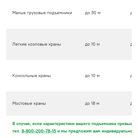
Малые грузовые подъемники
до 30 м
до 
Легкие козловые краны
до 10 м
до 
Консольные краны
до 10 м
до 
Мостовые краны
до 18 м
до 
В случае, если характеристики вашего подъемника превышаю
тел.
8-800-200-78-15
и мы предложим вам индивидуальное 