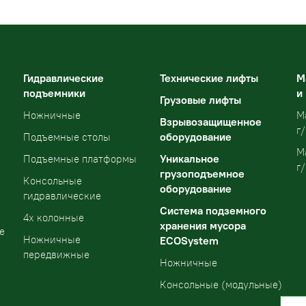
Гидравлические
Технические лифты
М
подъемники
и
Грузовые лифты
Ножничные
М
Взрывозащищенное
г/
оборудование
Подъемные столы
М
Уникальное
Подъемные платформы
г/
грузоподъемное
Консольные
оборудование
гидравлические
Система подземного
4х колонные
хранения мусора
е
Ножничные
ECOSystem
передвижные
Ножничные
Консольные (модульные)