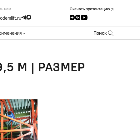
ть нам
Скачать презентацию
odemlift.ru
рименения
Поиск
,5 М | РАЗМЕР