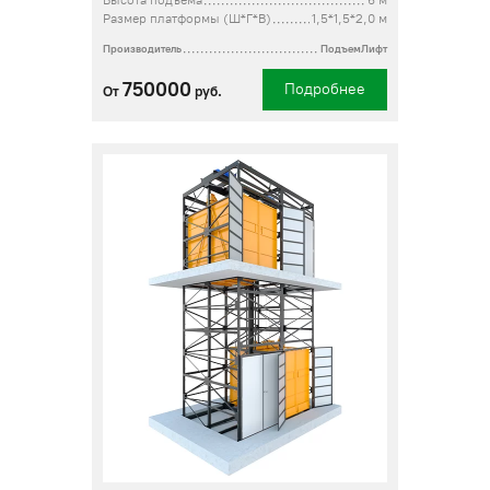
Высота подъема
6 м
Размер платформы (Ш*Г*В)
1,5*1,5*2,0 м
Производитель
ПодъемЛифт
750000
Подробнее
От
руб.