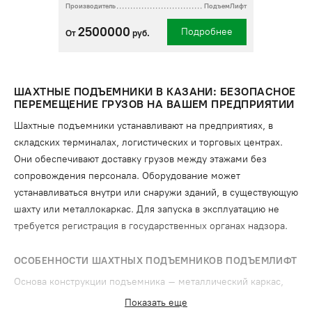
Производитель
ПодъемЛифт
2500000
Подробнее
От
руб.
ШАХТНЫЕ ПОДЪЕМНИКИ В КАЗАНИ: БЕЗОПАСНОЕ
ПЕРЕМЕЩЕНИЕ ГРУЗОВ НА ВАШЕМ ПРЕДПРИЯТИИ
Шахтные подъемники устанавливают на предприятиях, в
складских терминалах, логистических и торговых центрах.
Они обеспечивают доставку грузов между этажами без
сопровождения персонала. Оборудование может
устанавливаться внутри или снаружи зданий, в существующую
шахту или металлокаркас. Для запуска в эксплуатацию не
требуется регистрация в государственных органах надзора.
ОСОБЕННОСТИ ШАХТНЫХ ПОДЪЕМНИКОВ ПОДЪЕМЛИФТ
Основа конструкции подъемника – металлический каркас,
закрепленный к несущей стене и перекрытиям здания.
Показать еще