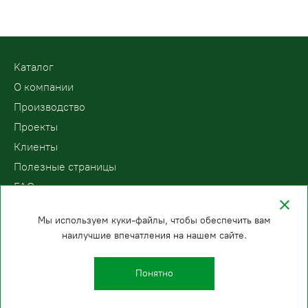
Kаталог
О компании
Производство
Проекты
Клиенты
Полезные страницы
FAQ
Контакты
Мы используем куки-файлы, чтобы обеспечить вам
наилучшие впечатления на нашем сайте.
ООО «ПодъемЛифт»
Бесплатный звонок по России
Политика
8 (800) 200-78-15
конфиденциальности
Понятно
Казань
E-mail:
+7 (843) 216-81-92
info@podemlift.ru