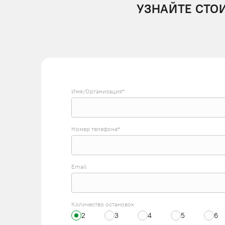
УЗНАЙТЕ СТО
Имя/Организация*
Номер телефона*
Email
Количество остановок
2
3
4
5
6