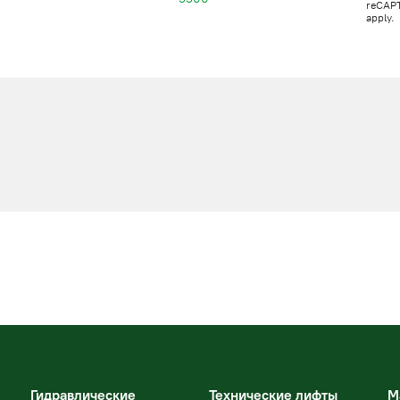
reCAP
apply.
Гидравлические
Технические лифты
М