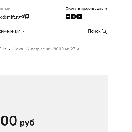
ть нам
Скачать презентацию
odemlift.ru
рименения
Поиск
 кг
Шахтный подъемник 8000 кг, 27 м
000
руб