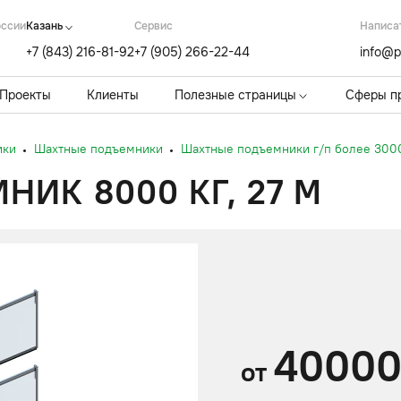
оссии
Казань
Cервис
Написа
+7 (843) 216-81-92
+7 (905) 266-22-44
info@p
Проекты
Клиенты
Полезные страницы
Сферы п
ики
Шахтные подъемники
Шахтные подъемники г/п более 3000
ИК 8000 КГ, 27 М
4000
от