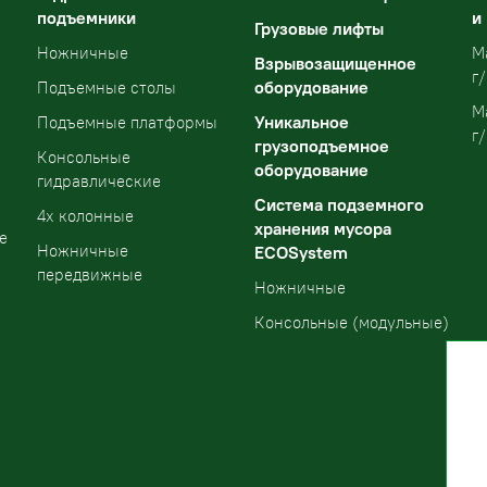
подъемники
и
Грузовые лифты
Ножничные
М
Взрывозащищенное
г/
оборудование
Подъемные столы
М
Уникальное
Подъемные платформы
г/
грузоподъемное
Консольные
оборудование
гидравлические
Система подземного
4х колонные
хранения мусора
е
Ножничные
ECOSystem
передвижные
Ножничные
Консольные (модульные)