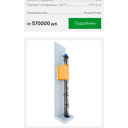
Высота подъема
6 м
Размер платформы (Ш*Г)
1,0*1,0 м
Производитель
ПодъемЛифт
570000
Подробнее
От
руб.