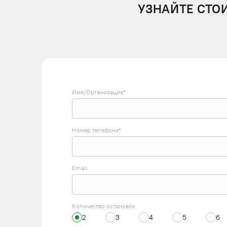
УЗНАЙТЕ СТО
Имя/Организация*
Номер телефона*
Email
Количество остановок
2
3
4
5
6