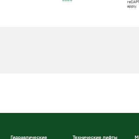
reCAP
apply.
Гидравлические
Технические лифты
М