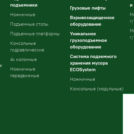
подъемники
и
Грузовые лифты
Ножничные
М
Взрывозащищенное
г/
оборудование
Подъемные столы
М
Уникальное
Подъемные платформы
г/
грузоподъемное
Консольные
оборудование
гидравлические
Система подземного
4х колонные
хранения мусора
е
Ножничные
ECOSystem
передвижные
Ножничные
Консольные (модульные)