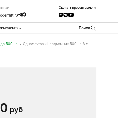
ть нам
Скачать презентацию
odemlift.ru
рименения
Поиск
до 500 кг.
Одномачтовый подъемник 500 кг, 3 м
00
руб