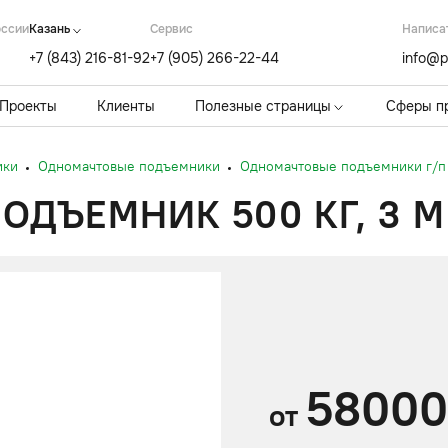
оссии
Казань
Cервис
Написа
+7 (843) 216-81-92
+7 (905) 266-22-44
info@p
Проекты
Клиенты
Полезные страницы
Сферы п
ики
Одномачтовые подъемники
Одномачтовые подъемники г/п 
ДЪЕМНИК 500 КГ, 3 М
5800
от