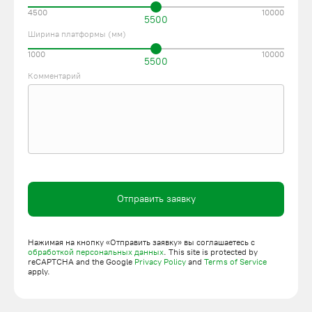
4500
10000
5500
Ширина платформы (мм)
1000
10000
5500
Комментарий
Отправить заявку
Нажимая на кнопку «Отправить заявку» вы соглашаетесь с
обработкой персональных данных
. This site is protected by
reCAPTCHA and the Google
Privacy Policy
and
Terms of Service
apply.