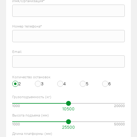
Имя/Организация*
Номер телефона*
Email
Количество остановок
2
3
4
5
6
Грузоподъемность (кг)
1000
20000
10500
Высота подъема (мм)
1000
50000
25500
Длина платформы (мм)