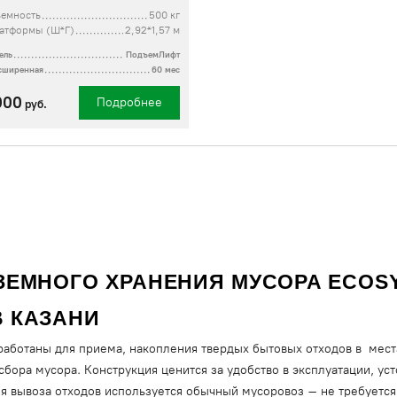
ъемность
500 кг
латформы (Ш*Г)
2,92*1,57 м
ель
ПодъемЛифт
асширенная
60 мес
000
Подробнее
руб.
ЕМНОГО ХРАНЕНИЯ МУСОРА ECOSY
 КАЗАНИ
аботаны для приема, накопления твердых бытовых отходов в места
сбора мусора. Конструкция ценится за удобство в эксплуатации, ус
ля вывоза отходов используется обычный мусоровоз – не требуетс