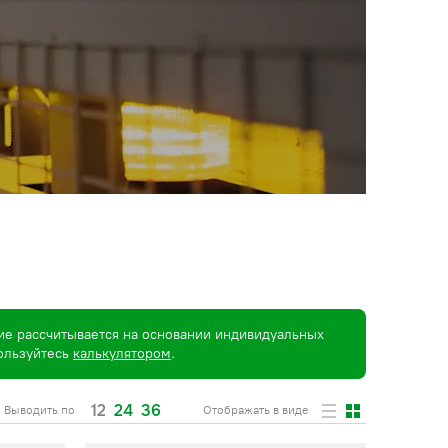
ие рассчитывается на основании индивидуальных
пользуйтесь
калькулятором
.
12
24
36
Выводить по
Отображать в виде