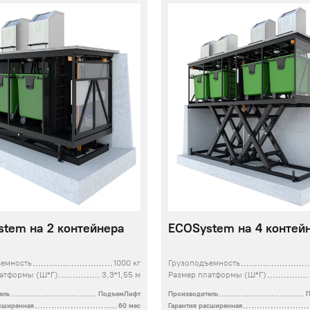
tem на 2 контейнера
ECOSystem на 4 контей
ъемность
1000 кг
Грузоподъемность
латформы (Ш*Г)
3,3*1,55 м
Размер платформы (Ш*Г)
ель
ПодъемЛифт
Производитель
асширенная
60 мес
Гарантия расширенная