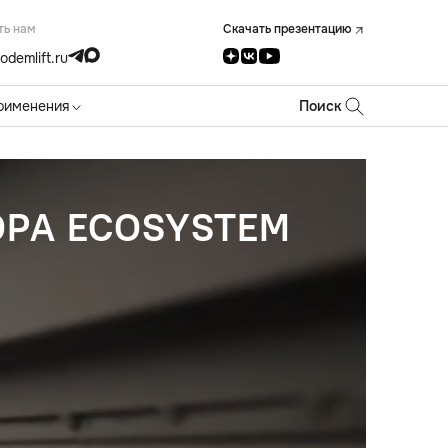
ть нам
Скачать презентацию
odemlift.ru
рименения
Поиск
РА ECOSYSTEM