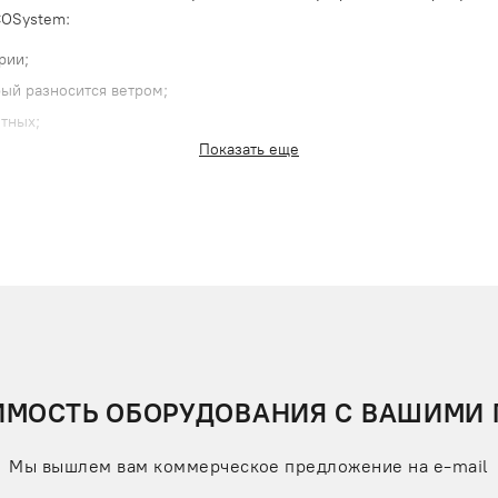
COSystem:
рии;
рый разносится ветром;
тных;
Показать еще
 ХРАНЕНИЯ МУСОРА ECOSYSTEM
а которой установлены мусоросборники с крышкой. Поступающие о
 емкости на платформе поднимаются на поверхность, освобождают
й приямок в виде герметичной шахты надежно защищен от атмосфе
нарный пост управления подъемной станцией размещается недалек
них ключом доступа, который активируется обслуживающим персо
омное питание от генератора мусоровозной машины.
ециальным оснащением:
ИМОСТЬ ОБОРУДОВАНИЯ С ВАШИМИ
учае возгорания;
Мы вышлем вам коммерческое предложение на e-mail
дземного мусоросборника;