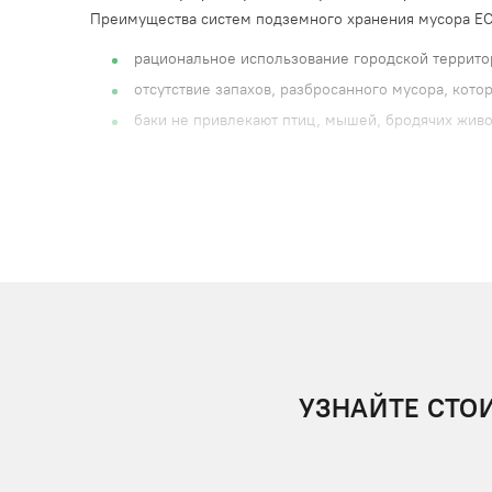
Преимущества систем подземного хранения мусора E
рациональное использование городской террито
отсутствие запахов, разбросанного мусора, кото
баки не привлекают птиц, мышей, бродячих живо
снижение загрязнения окружающей среды.
КАК УСТРОЕНА СИСТЕМА ПОДЗЕМНОГО
Внешне система выглядит как аккуратная площадка, н
контейнерах до их опустошения. Для удаления мусора
механизмом, работающим от электропривода. Бетонны
Дополнительно предусмотрено водоотведение. Стацио
пульта ДУ. Системы ECOSystem защищены от посторон
подается от центральной сети, также возможно автон
Функциональность и безопасность обеспечивается сп
УЗНАЙТЕ СТО
устройства автоматического пожаротушения в сл
датчики для передачи сигнала о наполнении по