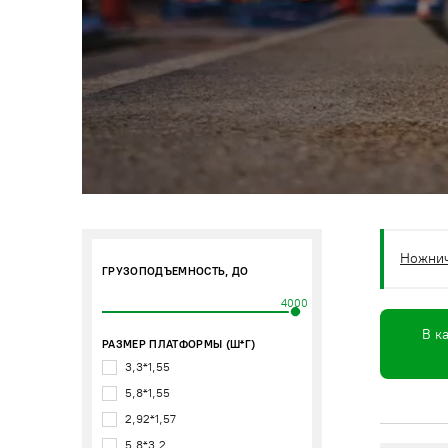
Ножни
ГРУЗОПОДЪЕМНОСТЬ, ДО
4000
В к
РАЗМЕР ПЛАТФОРМЫ (Ш*Г)
3,3*1,55
5,8*1,55
2,92*1,57
5,8*3,2