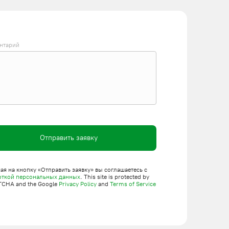
одъемЛифт» несколько модификаций на 2, 4, 8
нтарий
юч по низким ценам. Выполняем весь спектр
онлайн-заявку на сайте или позвоните менеджерам по
Отправить заявку
я на кнопку «Отправить заявку» вы соглашаетесь с
откой персональных данных
. This site is protected by
TCHA and the Google
Privacy Policy
and
Terms of Service