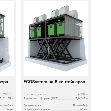
нера
ECOSystem на 8 контейнеров
2000 кг
Грузоподъемность
4000 кг
5,8*1,55 м
Размер платформы (Ш*Г)
5,8*3,2 м
ПодъемЛифт
Производитель
ПодъемЛифт
60 мес
Гарантия расширенная
60 мес