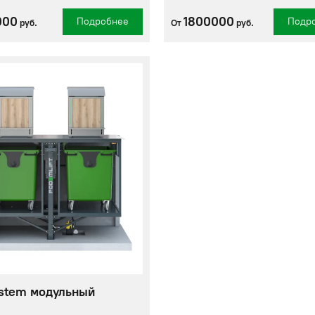
000
1800000
Подробнее
Подр
руб.
От
руб.
stem модульный