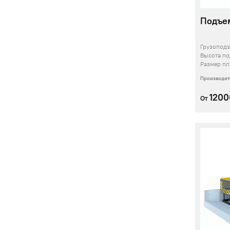
Подъем
Грузопод
Высота п
Размер п
Производит
120
От