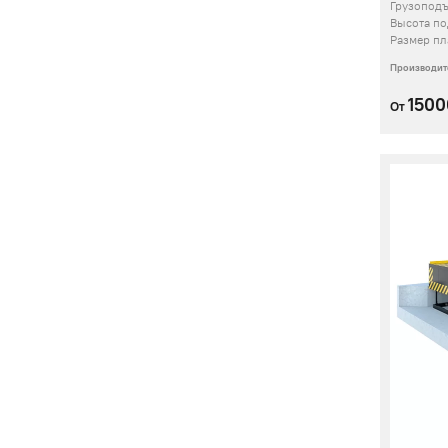
Грузопод
Высота п
Размер п
Производит
150
От