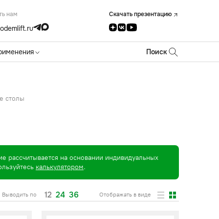
ть нам
Скачать презентацию
odemlift.ru
рименения
Поиск
е столы
ие рассчитывается на основании индивидуальных
пользуйтесь
калькулятором
.
12
24
36
Выводить по
Отображать в виде