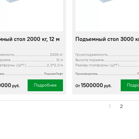
ный стол 2000 кг, 12 м
Подъемный стол 3000 кг
ъемность
2000 кг
Грузоподъемность
одъема
12 м
Высота подъема
латформы (Ш*Г)
2,0*2,0 м
Размер платформы (Ш*Г)
ель
ПодъемЛифт
Производитель
0000
1500000
Подробнее
Подр
руб.
От
руб.
1
2