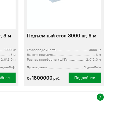
, 3 м
Подъемный стол 3000 кг, 6 м
3000 кг
Грузоподъемность
3000 кг
3 м
Высота подъема
6 м
2,0*2,0 м
Размер платформы (Ш*Г)
2,0*2,0 м
ПодъемЛифт
Производитель
ПодъемЛифт
1800000
обнее
Подробнее
От
руб.