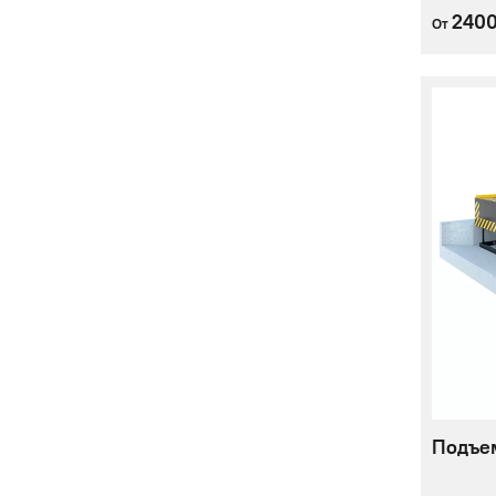
240
От
Подъем