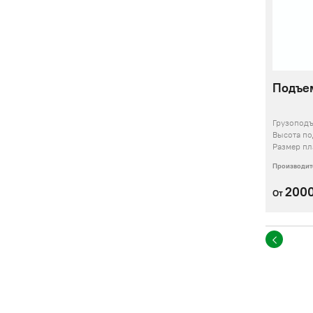
Подъем
Грузопод
Высота п
Размер п
Производит
200
От