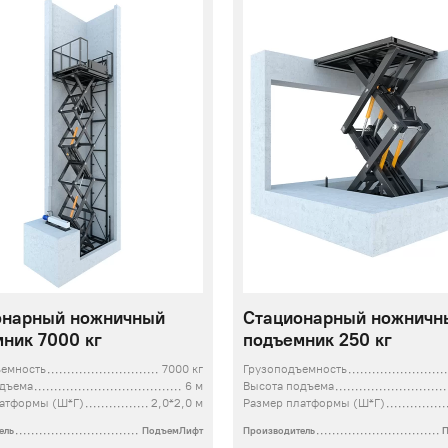
онарный ножничный
Стационарный ножничн
ник 7000 кг
подъемник 250 кг
ъемность
7000 кг
Грузоподъемность
одъема
6 м
Высота подъема
латформы (Ш*Г)
2,0*2,0 м
Размер платформы (Ш*Г)
ель
ПодъемЛифт
Производитель