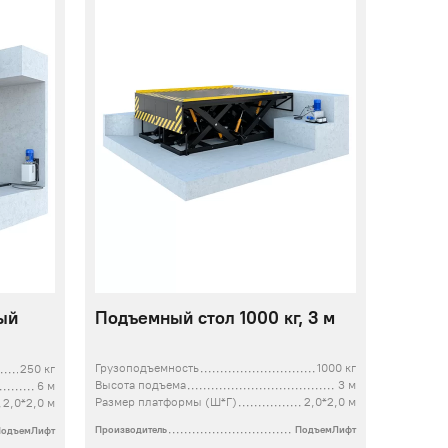
ый
Подъемный стол 1000 кг, 3 м
Грузоподъемность
1000 кг
250 кг
Высота подъема
3 м
6 м
Размер платформы (Ш*Г)
2,0*2,0 м
2,0*2,0 м
Производитель
ПодъемЛифт
ПодъемЛифт