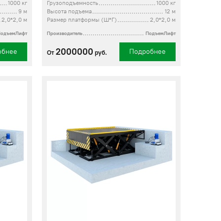
1000 кг
Грузоподъемность
1000 кг
9 м
Высота подъема
12 м
2,0*2,0 м
Размер платформы (Ш*Г)
2,0*2,0 м
ПодъемЛифт
Производитель
ПодъемЛифт
2000000
обнее
Подробнее
От
руб.