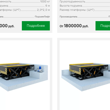
ъемность
1000 кг
Грузоподъемность
одъема
6 м
Высота подъема
латформы (Ш*Г)
2,0*2,0 м
Размер платформы (Ш*Г)
ель
ПодъемЛифт
Производитель
0000
1800000
Подробнее
Подр
руб.
От
руб.