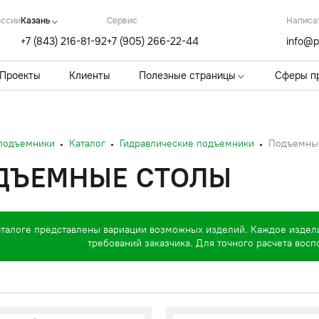
оссии
Казань
Cервис
Написа
+7 (843) 216-81-92
+7 (905) 266-22-44
info@p
Проекты
Клиенты
Полезные страницы
Сферы п
 подъемники
Каталог
Гидравлические подъемники
Подъемны
ДЪЕМНЫЕ СТОЛЫ
аталоге представлены вариации возможных изделий. Каждое издел
требований заказчика. Для точного расчета вос