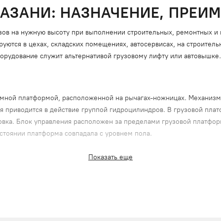
АЗАНИ: НАЗНАЧЕНИЕ, ПРЕИ
ов на нужную высоту при выполнении строительных, ремонтных и 
уются в цехах, складских помещениях, автосервисах, на строител
борудование служит альтернативой грузовому лифту или автовышк
емной платформой, расположенной на рычагах-ножницах. Механиз
ая приводится в действие группой гидроцилиндров. В грузовой пл
товка. Блок управления расположен за пределами грузовой платфо
остоянии платформа совпадала с уровнем пола.
Показать еще
 положении;
;
м и коррозии;
х условиях.