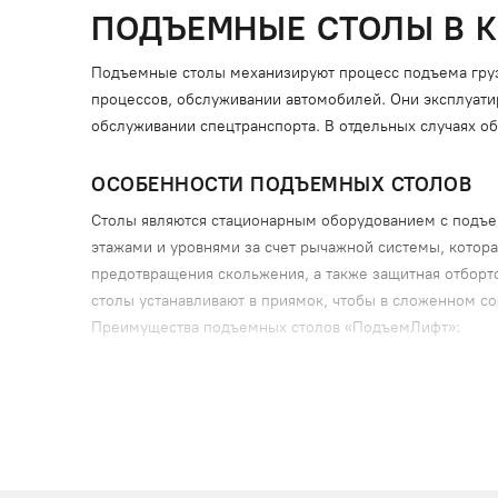
ПОДЪЕМНЫЕ СТОЛЫ В К
Подъемные столы механизируют процесс подъема груз
процессов, обслуживании автомобилей. Они эксплуатир
обслуживании спецтранспорта. В отдельных случаях о
ОСОБЕННОСТИ ПОДЪЕМНЫХ СТОЛОВ
Столы являются стационарным оборудованием с подъ
этажами и уровнями за счет рычажной системы, котор
предотвращения скольжения, а также защитная отбор
столы устанавливают в приямок, чтобы в сложенном с
Преимущества подъемных столов «ПодъемЛифт»:
надежное фиксирование платформы в поднятом
блокировка от опускания при аварийной ситуации
защита приводного механизма от перегрузок;
прочная конструкция, устойчивая к повреждения
компактность, обеспечивающая установку в любы