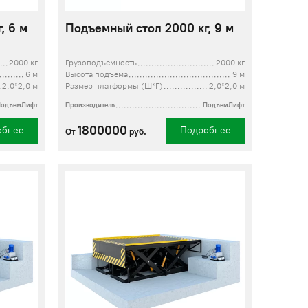
, 6 м
Подъемный стол 2000 кг, 9 м
2000 кг
Грузоподъемность
2000 кг
6 м
Высота подъема
9 м
2,0*2,0 м
Размер платформы (Ш*Г)
2,0*2,0 м
ПодъемЛифт
Производитель
ПодъемЛифт
1800000
обнее
Подробнее
От
руб.