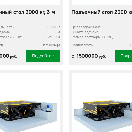
ный стол 2000 кг, 3 м
Подъемный стол 2000 кг
ъемность
2000 кг
Грузоподъемность
одъема
3 м
Высота подъема
латформы (Ш*Г)
2,0*2,0 м
Размер платформы (Ш*Г)
ель
ПодъемЛифт
Производитель
0000
1500000
Подробнее
Подр
руб.
От
руб.