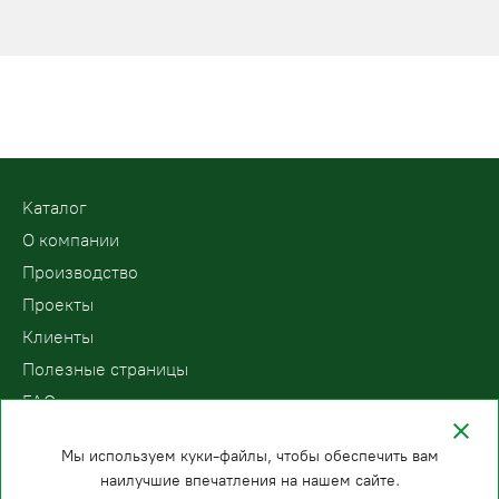
Kаталог
О компании
Производство
Проекты
Клиенты
Полезные страницы
FAQ
Контакты
Мы используем куки-файлы, чтобы обеспечить вам
наилучшие впечатления на нашем сайте.
ООО «ПодъемЛифт»
Бесплатный звонок по России