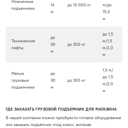
Ножничные
14
до 10 000 кг
м/до
о
подъемники
м
15,0
м
до 1,5
до
Технические
м/1,5
30
до 300 кг
о
лифты
м/2,0
м
м
1,5 м/
Малые
до
до 1,5
грузовые
30
до 300 кг
о
м/2,0
подъемники
м
м
ГДЕ ЗАКАЗАТЬ ГРУЗОВОЙ ПОДЪЕМНИК ДЛЯ МАГАЗИНА
В нашей компании можно приобрести готовое оборудование
или заказать подъёмник «под ключ», включая