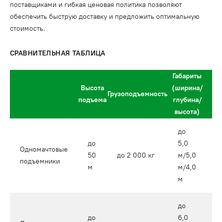
поставщиками и гибкая ценовая политика позволяют
обеспечить быструю доставку и предложить оптимальную
стоимость.
СРАВНИТЕЛЬНАЯ ТАБЛИЦА
Габариты
Высота
(ширина/
Грузоподъемность
подъема
глубина/
высота)
до
до
5,0
Одномачтовые
50
до 2 000 кг
м/5,0
о
подъемники
м
м/4,0
м
до
до
6,0