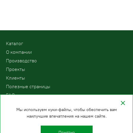
Kаталог
О компании
Производство
Проекты
Клиенты
Полезные страницы
FAQ
Контакты
Мы используем куки-файлы, чтобы обеспечить вам
наилучшие впечатления на нашем сайте.
ООО «ПодъемЛифт»
Бесплатный звонок по России
Политика
8 (800) 200-78-15
конфиденциальности
Понятно