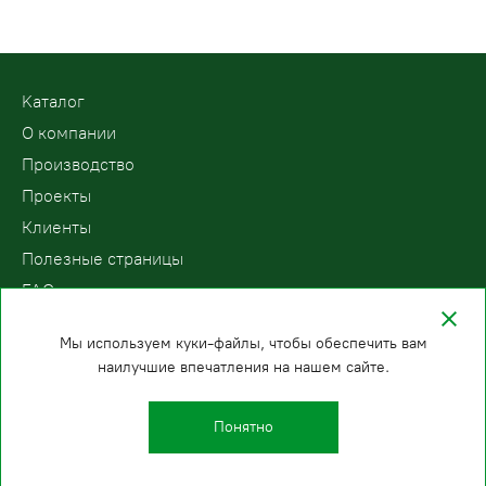
Kаталог
О компании
Производство
Проекты
Клиенты
Полезные страницы
FAQ
Контакты
Мы используем куки-файлы, чтобы обеспечить вам
наилучшие впечатления на нашем сайте.
ООО «ПодъемЛифт»
Бесплатный звонок по России
Политика
8 (800) 200-78-15
конфиденциальности
Понятно
Казань
E-mail:
+7 (843) 216-81-92
info@podemlift.ru