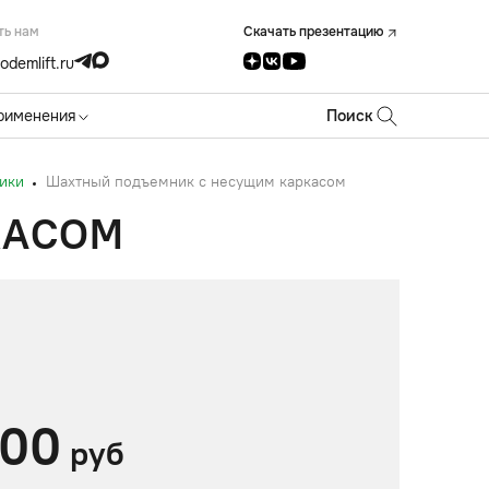
ть нам
Скачать презентацию
odemlift.ru
рименения
Поиск
ики
Шахтный подъемник с несущим каркасом
КАСОМ
00
руб