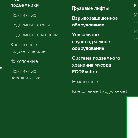
подъемники
и
Грузовые лифты
Ножничные
М
Взрывозащищенное
г/
оборудование
Подъемные столы
М
Уникальное
Подъемные платформы
г/
грузоподъемное
Консольные
оборудование
гидравлические
Система подземного
4х колонные
хранения мусора
е
Ножничные
ECOSystem
передвижные
Ножничные
Консольные (модульные)