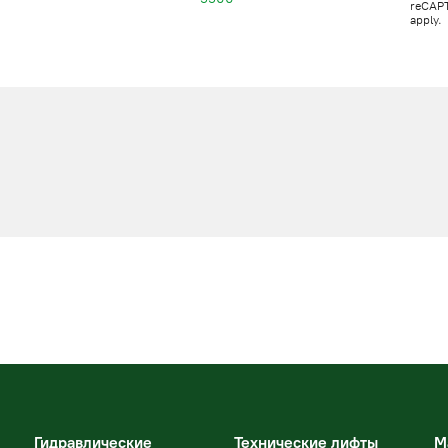
reCAP
apply.
Гидравлические
Технические лифты
М