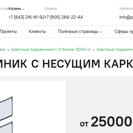
оссии
Казань
Cервис
Написа
+7 (843) 216-81-92
+7 (905) 266-22-44
info@p
Проекты
Клиенты
Полезные страницы
Сферы п
ики
Шахтные подъемники г/п более 3000 кг
Шахтные подъемн
НИК С НЕСУЩИМ КАР
25000
от