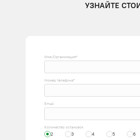
УЗНАЙТЕ СТО
Имя/Организация*
Номер телефона*
Email
Количество остановок
2
3
4
5
6