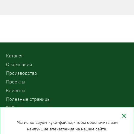
Kаталог
О компании
Производство
Проекты
Клиенты
Полезные страницы
FAQ
Контакты
Мы используем куки-файлы, чтобы обеспечить вам
наилучшие впечатления на нашем сайте.
ООО «ПодъемЛифт»
Бесплатный звонок по России