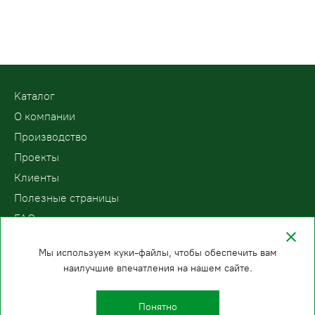
Kаталог
О компании
Производство
Проекты
Клиенты
Полезные страницы
FAQ
Контакты
Мы используем куки-файлы, чтобы обеспечить вам
наилучшие впечатления на нашем сайте.
ООО «ПодъемЛифт»
Бесплатный звонок по России
Политика
8 (800) 200-78-15
конфиденциальности
Понятно