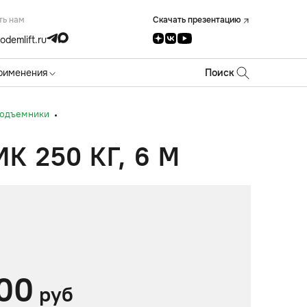
ть нам
Скачать презентацию
odemlift.ru
рименения
Поиск
подъемники
250 КГ, 6 М
00
руб