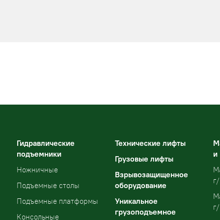
Гидравлические
Технические лифты
М
подъемники
и
Грузовые лифты
Ножничные
М
Взрывозащищенное
г/
оборудование
Подъемные столы
М
Уникальное
Подъемные платформы
г/
грузоподъемное
Консольные