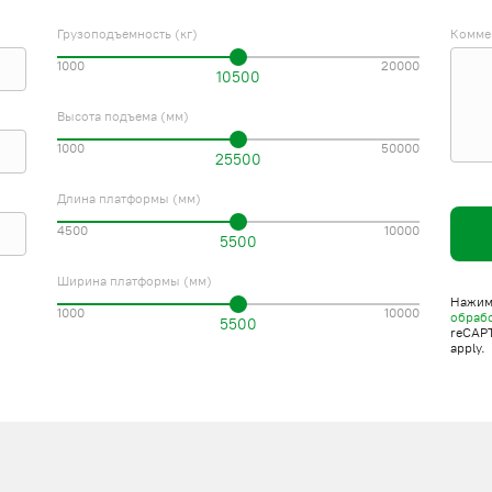
Грузоподъемность (кг)
Комме
1000
20000
10500
Высота подъема (мм)
1000
50000
25500
Длина платформы (мм)
4500
10000
5500
Ширина платформы (мм)
Нажима
1000
10000
обраб
5500
reCAP
apply.