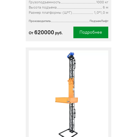
Грузоподъемность
1000 кг
Высота подъема
6 м
Размер платформы (Ш*Г)
1,0*1,0 м
Производитель
ПодъемЛифт
620000
Подробнее
От
руб.