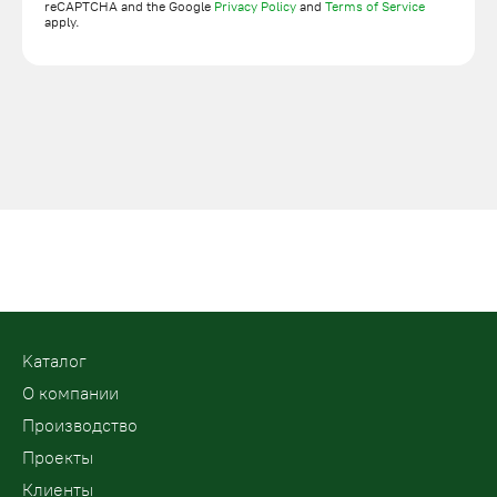
reCAPTCHA and the Google
Privacy Policy
and
Terms of Service
apply.
Kаталог
О компании
Производство
Проекты
Клиенты