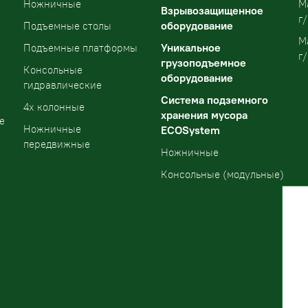
Ножничные
М
Взрывозащищенное
г/
оборудование
Подъемные столы
М
Уникальное
Подъемные платформы
г/
грузоподъемное
Консольные
оборудование
гидравлические
Система подземного
4х колонные
хранения мусора
е
Ножничные
ECOSystem
передвижные
Ножничные
Консольные (модульные)