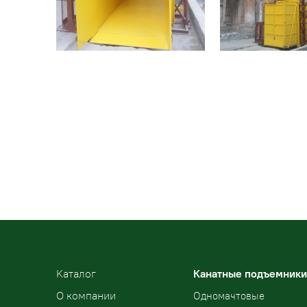
Kаталог
Канатные подъемники
О компании
Одномачтовые