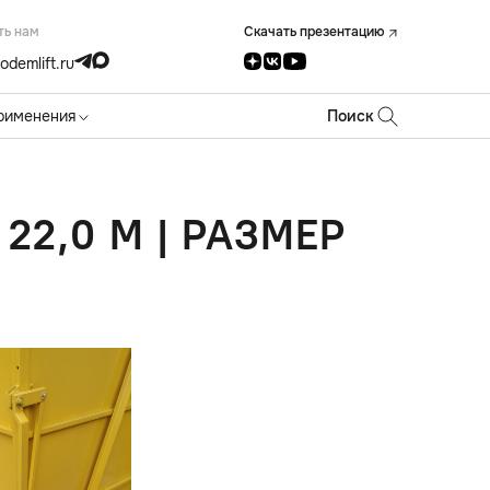
ть нам
Скачать презентацию
odemlift.ru
рименения
Поиск
22,0 М | РАЗМЕР