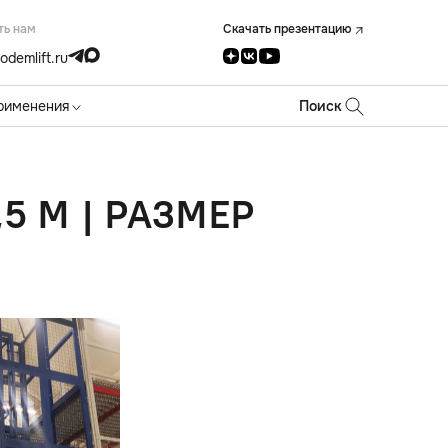
ть нам
Скачать презентацию
odemlift.ru
рименения
Поиск
5 М | РАЗМЕР