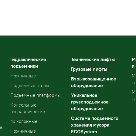
Гидравлические
Технические лифты
М
подъемники
и
Грузовые лифты
Ножничные
М
Взрывозащищенное
г/
оборудование
Подъемные столы
М
Уникальное
Подъемные платформы
г/
грузоподъемное
Консольные
оборудование
гидравлические
Система подземного
4х колонные
хранения мусора
е
Ножничные
ECOSystem