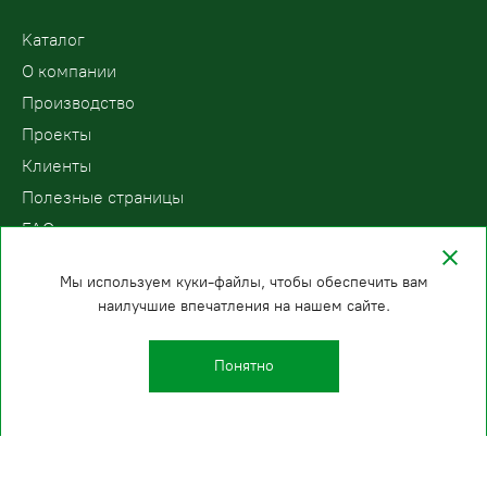
Kаталог
О компании
Производство
Проекты
Клиенты
Полезные страницы
FAQ
Контакты
Мы используем куки-файлы, чтобы обеспечить вам
наилучшие впечатления на нашем сайте.
ООО «ПодъемЛифт»
Бесплатный звонок по России
Политика
8 (800) 200-78-15
конфиденциальности
Понятно
Казань
E-mail:
+7 (843) 216-81-92
info@podemlift.ru