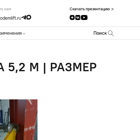
ть нам
Скачать презентацию
odemlift.ru
рименения
Поиск
 5,2 М | РАЗМЕР