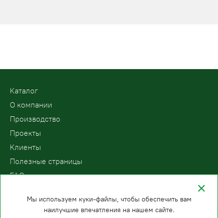
Kаталог
О компании
Производство
Проекты
Клиенты
Полезные страницы
FAQ
Контакты
Мы используем куки-файлы, чтобы обеспечить вам
наилучшие впечатления на нашем сайте.
ООО «ПодъемЛифт»
Бесплатный звонок по России