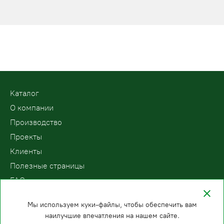
Kаталог
О компании
Производство
Проекты
Клиенты
Полезные страницы
FAQ
Контакты
Мы используем куки-файлы, чтобы обеспечить вам
наилучшие впечатления на нашем сайте.
ООО «ПодъемЛифт»
Бесплатный звонок по России