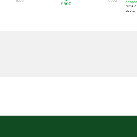
1000
10000
обраб
5500
reCAP
apply.