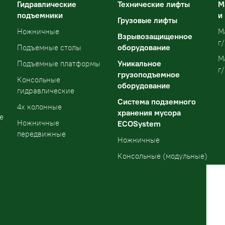
Гидравлические
Технические лифты
М
подъемники
и
Грузовые лифты
Ножничные
М
Взрывозащищенное
г/
оборудование
Подъемные столы
М
Уникальное
Подъемные платформы
г/
грузоподъемное
Консольные
оборудование
гидравлические
Система подземного
4х колонные
хранения мусора
е
Ножничные
ECOSystem
передвижные
Ножничные
Консольные (модульные)