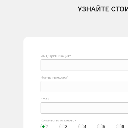
УЗНАЙТЕ СТО
Имя/Организация*
Номер телефона*
Email
Количество остановок
2
3
4
5
6