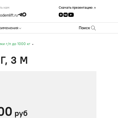
ть нам
Скачать презентацию
odemlift.ru
рименения
Поиск
и г/п до 1000 кг
, 3 М
00
руб