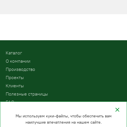
Kаталог
О компании
Производство
Проекты
Клиенты
Полезные страницы
FAQ
Контакты
Мы используем куки-файлы, чтобы обеспечить вам
наилучшие впечатления на нашем сайте.
ООО «ПодъемЛифт»
Бесплатный звонок по России