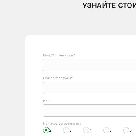
УЗНАЙТЕ СТО
Имя/Организация*
Номер телефона*
Email
Количество остановок
2
3
4
5
6