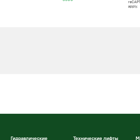
reCAP
apply.
Гидравлические
Технические лифты
М