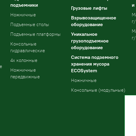
подъемники
и
Грузовые лифты
Ножничные
М
Взрывозащищенное
г/
оборудование
Подъемные столы
М
Уникальное
Подъемные платформы
г/
грузоподъемное
Консольные
оборудование
гидравлические
Система подземного
4х колонные
хранения мусора
е
Ножничные
ECOSystem
передвижные
Ножничные
Консольные (модульные)