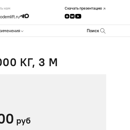
ть нам
Скачать презентацию
odemlift.ru
рименения
Поиск
0 КГ, 3 М
00
руб