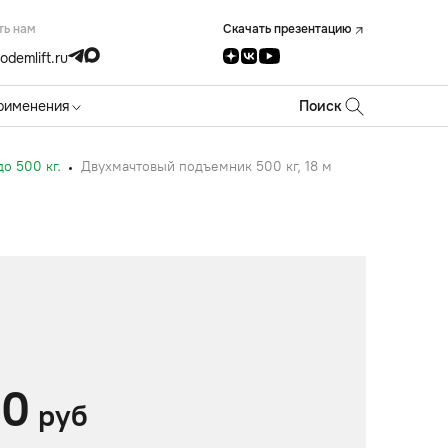
ть нам
Скачать презентацию
odemlift.ru
рименения
Поиск
о 500 кг.
Двухмачтовый подъемник 500 кг, 18 м
М
00
руб