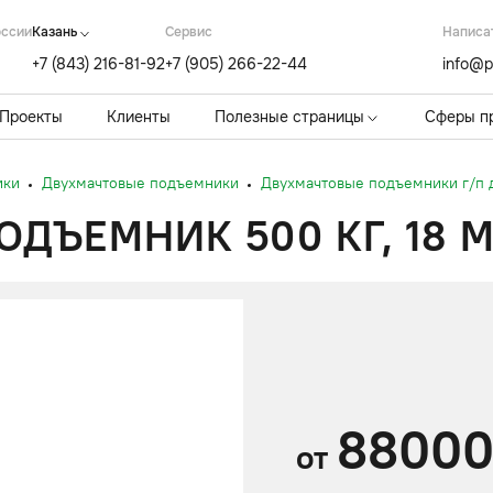
оссии
Казань
Cервис
Написа
+7 (843) 216-81-92
+7 (905) 266-22-44
info@p
Проекты
Клиенты
Полезные страницы
Сферы п
ики
Двухмачтовые подъемники
Двухмачтовые подъемники г/п д
ДЪЕМНИК 500 КГ, 18 
8800
от