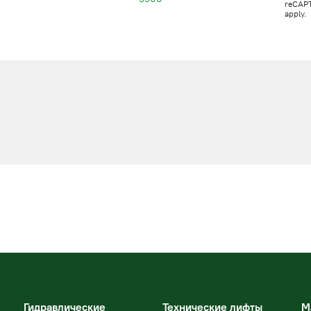
reCAP
apply.
Гидравлические
Технические лифты
М