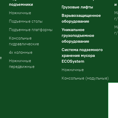
подъемники
и
Грузовые лифты
Ножничные
М
Взрывозащищенное
г/
оборудование
Подъемные столы
М
Уникальное
Подъемные платформы
г/
грузоподъемное
Консольные
оборудование
гидравлические
Система подземного
4х колонные
хранения мусора
е
Ножничные
ECOSystem
передвижные
Ножничные
Консольные (модульные)