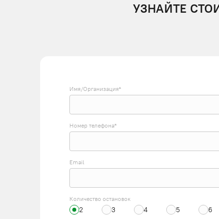
УЗНАЙТЕ СТО
Имя/Организация*
Номер телефона*
Email
Количество остановок
2
3
4
5
6