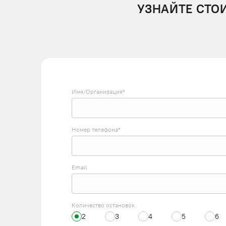
УЗНАЙТЕ СТО
Имя/Организация*
Номер телефона*
Email
Количество остановок
2
3
4
5
6