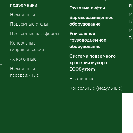
подъемники
и
Грузовые лифты
Ножничные
М
Взрывозащищенное
г/
оборудование
Подъемные столы
М
Уникальное
Подъемные платформы
г/
грузоподъемное
Консольные
оборудование
гидравлические
Система подземного
4х колонные
хранения мусора
е
Ножничные
ECOSystem
передвижные
Ножничные
Консольные (модульные)