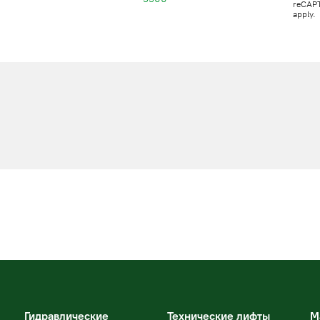
reCAP
apply.
Гидравлические
Технические лифты
М