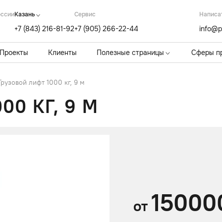
оссии
Казань
Cервис
Написа
+7 (843) 216-81-92
+7 (905) 266-22-44
info@p
Проекты
Клиенты
Полезные страницы
Сферы п
Грузовой лифт 1000 кг, 9 м
00 КГ, 9 М
15000
от