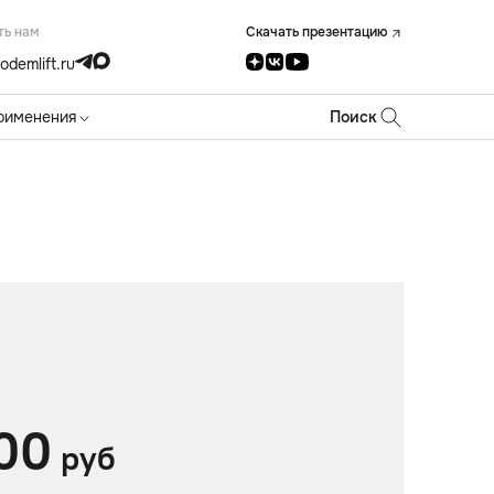
ть нам
Скачать презентацию
odemlift.ru
рименения
Поиск
00
руб