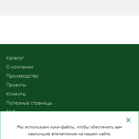
Kаталог
О компании
Производство
Проекты
Клиенты
Полезные страницы
FAQ
Контакты
Мы используем куки-файлы, чтобы обеспечить вам
наилучшие впечатления на нашем сайте.
ООО «ПодъемЛифт»
Бесплатный звонок по России